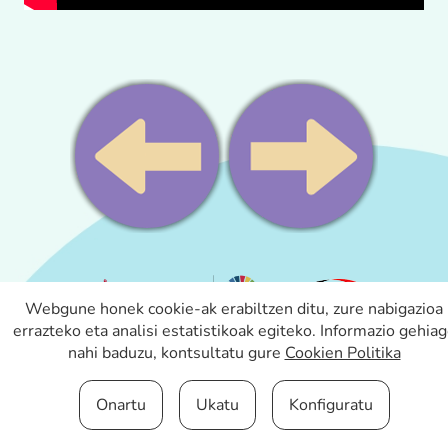
Webgune honek cookie-ak erabiltzen ditu, zure nabigazioa
errazteko eta analisi estatistikoak egiteko. Informazio gehia
nahi baduzu, kontsultatu gure
Cookien Politika
Irisgarritasuna
Legezko
Cookien konfigurazioa
Onartu
Ukatu
Konfiguratu
oharra
aldatu